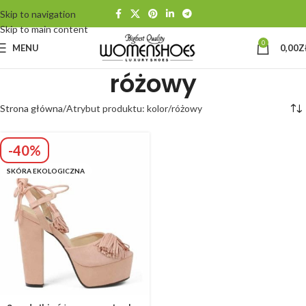
Skip to navigation
Skip to main content
0
MENU
0,00
Z
różowy
Strona główna
Atrybut produktu: kolor
różowy
-40%
SKÓRA EKOLOGICZNA