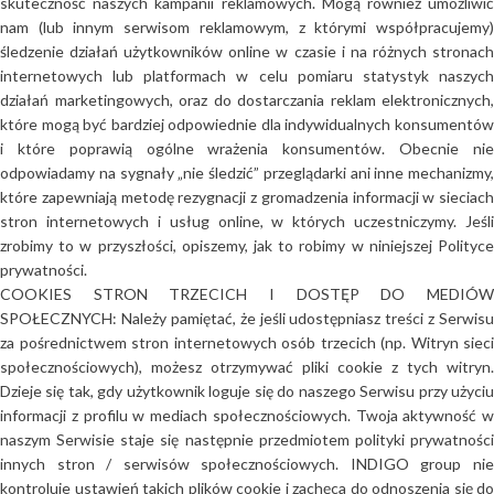
skuteczność naszych kampanii reklamowych. Mogą również umożliwić
nam (lub innym serwisom reklamowym, z którymi współpracujemy)
śledzenie działań użytkowników online w czasie i na różnych stronach
internetowych lub platformach w celu pomiaru statystyk naszych
działań marketingowych, oraz do dostarczania reklam elektronicznych,
które mogą być bardziej odpowiednie dla indywidualnych konsumentów
i które poprawią ogólne wrażenia konsumentów. Obecnie nie
odpowiadamy na sygnały „nie śledzić” przeglądarki ani inne mechanizmy,
które zapewniają metodę rezygnacji z gromadzenia informacji w sieciach
stron internetowych i usług online, w których uczestniczymy. Jeśli
zrobimy to w przyszłości, opiszemy, jak to robimy w niniejszej Polityce
prywatności.
COOKIES STRON TRZECICH I DOSTĘP DO MEDIÓW
SPOŁECZNYCH: Należy pamiętać, że jeśli udostępniasz treści z Serwisu
za pośrednictwem stron internetowych osób trzecich (np. Witryn sieci
społecznościowych), możesz otrzymywać pliki cookie z tych witryn.
Dzieje się tak, gdy użytkownik loguje się do naszego Serwisu przy użyciu
informacji z profilu w mediach społecznościowych. Twoja aktywność w
naszym Serwisie staje się następnie przedmiotem polityki prywatności
innych stron / serwisów społecznościowych. INDIGO group nie
kontroluje ustawień takich plików cookie i zachęca do odnoszenia się do