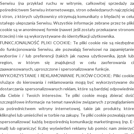
Serwisu (na przykład ruchu w witrynie, całkowitej sprzedaży za
pośrednictwem Serwisu internetowego, stron odwiedzanych najczęściej
i stron, z których użytkownicy otrzymują komunikaty o błędach) w celu
stałego ulepszania Serwisu. Wszystkie informacje zebrane przez te pliki
cookie są w anonimowej formie (nawet jeśli zostały przekazane stronom
trzecim) i nie są wykorzystywane do identyfikacji użytkownika.
FUNKCJONALNOŚĆ PLIKI COOKIE: Te pliki cookie nie są niezbędne
do funkcjonowania Serwisu, ale pozwalają Serwisowi na zapamiętanie
wyborów i / lub preferencji (takich jak nazwa użytkownika, język lub
region, w którym się znajdujesz) w celu zaoferowania ci
zaawansowanych, uproszczone i spersonalizowane funkcje.
WYKORZYSTANIE I REKLAMOWANIE PLIKÓW COOKIE: Pliki cookie
służące do kierowania i reklamowania mogą być wykorzystywane do
dostarczania spersonalizowanych reklam, które są bardziej odpowiednie
dla Ciebie i Twoich interesów. Te pliki cookie mogą zbierać dość
szczegółowe informacje na temat nawyków związanych z przeglądaniem
za pośrednictwem witryny internetowej, takie jak produkty, które
kliknąłeś lub umieściłeś w torbie na zakupy. Te pliki cookie pozwalają nam
spersonalizować każdą bezpośrednią komunikację marketingową (np. E-
mail) lub ograniczyć liczbę wyświetleń reklamy lub pomóc nam zmierzyć