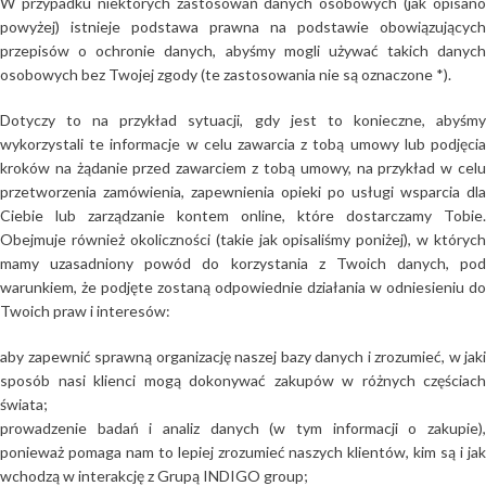
W przypadku niektórych zastosowań danych osobowych (jak opisano
powyżej) istnieje podstawa prawna na podstawie obowiązujących
przepisów o ochronie danych, abyśmy mogli używać takich danych
osobowych bez Twojej zgody (te zastosowania nie są oznaczone *).
Dotyczy to na przykład sytuacji, gdy jest to konieczne, abyśmy
wykorzystali te informacje w celu zawarcia z tobą umowy lub podjęcia
kroków na żądanie przed zawarciem z tobą umowy, na przykład w celu
przetworzenia zamówienia, zapewnienia opieki po usługi wsparcia dla
Ciebie lub zarządzanie kontem online, które dostarczamy Tobie.
Obejmuje również okoliczności (takie jak opisaliśmy poniżej), w których
mamy uzasadniony powód do korzystania z Twoich danych, pod
warunkiem, że podjęte zostaną odpowiednie działania w odniesieniu do
Twoich praw i interesów:
aby zapewnić sprawną organizację naszej bazy danych i zrozumieć, w jaki
sposób nasi klienci mogą dokonywać zakupów w różnych częściach
świata;
prowadzenie badań i analiz danych (w tym informacji o zakupie),
ponieważ pomaga nam to lepiej zrozumieć naszych klientów, kim są i jak
wchodzą w interakcję z Grupą INDIGO group;