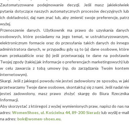
Zautomatyzowane podejmowanie decyzji. Jeśli masz jakiekolwiek
pytania dotyczące naszych automatycznych procesów decyzyjnych lub
ich dokładności, daj nam znać lub, aby zmienić swoje preferencje, patrz
wyżej.
Przenoszenie danych. Użytkownik ma prawo do uzyskania danych
osobowych, które posiadamy na jego temat, w ustrukturyzowanzym,
elektronicznym formacie oraz do przesyłania takich danych do innego
administratora danych, w przypadku gdy są to (a) dane osobowe, które
nam przekazaliście oraz (b) jeśli przetwarzają te dane na podstawie
Twojej zgody (takiej jak informacje o preferencjach marketingowych) lub
w celu zawarcia z tobą umowy (np. do zarządzania Twoim kontem
internetowym).
Skargi. Jeśli z jakiegoś powodu nie jesteś zadowolony ze sposobu, w jaki
przetwarzamy Twoje dane osobowe, skontaktuj się z nami. Jeśli nadal nie
jesteś zadowolony, masz prawo złożyć skargę do Biura Rzecznika
Informacji.
Aby skorzystać z któregoś z wyżej wymienionych praw, napisz do nas na
adres:
WomenShoes, ul. Kościelna 44, 89-200 Sieradz
lub wyślij e-mai
na adres:
bok@women-shoes.eu
.