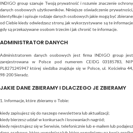
INDIGO group szanuje Twoją prywatność i rozumie znaczenie ochrony
danych osobowych użytkowników. Niniejsze oświadczenie prywatności,
identyfikuje i opisuje rodzaje danych osobowych jakie mogą być zbierane
od Ciebie kiedy odwiedzasz strony, jak wykorzystywane są te informacje
gdy są przekazywane osobom trzecim i jak chronić te informacje.
ADMINISTRATOR DANYCH
Administratorem danych osobowych jest firma INDIGO group jest
zarejestrowana w Polsce pod numerem CEIDG 03185783, NIP
PL8271245947 której siedziba znajduje się w Polsce, ul. Kościelna 44,
98-200 Sieradz.
JAKIE DANE ZBIERAMY I DLACZEGO JE ZBIERAMY
1. Informacje, które zbieramy o Tobie:
kiedy zapisujesz się do naszego newslettera lub aktualizacji;
kiedy bierzesz udział w konkursach i losowaniach nagród;
kiedy rejestrujesz się w Serwisie, telefonicznie lub e-mailem lub podajesz
dane osobowe, które wypełniasz lub które wypełniamy na twoją prośbę