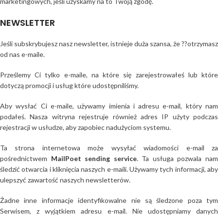
marketingowych, jeśli uzyskamy na to Twoją zgodę.
NEWSLETTER
Jeśli subskrybujesz nasz newsletter, istnieje duża szansa, że ??otrzymasz
od nas e-maile.
Prześlemy Ci tylko e-maile, na które się zarejestrowałeś lub które
dotyczą promocji i usług które udostępniliśmy.
Aby wysłać Ci e-maile, używamy imienia i adresu e-mail, który nam
podałeś. Nasza witryna rejestruje również adres IP użyty podczas
rejestracji w usłudze, aby zapobiec nadużyciom systemu.
Ta strona internetowa może wysyłać wiadomości e-mail za
pośrednictwem
MailPoet sending service
. Ta usługa pozwala na
śledzić otwarcia i kliknięcia naszych e-maili. Używamy tych informacji, aby
ulepszyć zawartość naszych newsletterów.
Żadne inne informacje identyfikowalne nie są śledzone poza tym
Serwisem, z wyjątkiem adresu e-mail. Nie udostępniamy danych