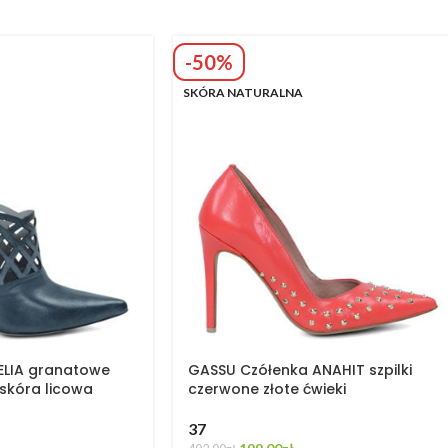
-50%
SKÓRA NATURALNA
ELIA granatowe
GASSU Czółenka ANAHIT szpilki
 skóra licowa
czerwone złote ćwieki
37