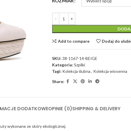
ROZMIAR
DODA
Add to compare
Dodaj do ulub
SKU:
38-1167-14-BEIGE
Kategoria:
Szpilki
Tagi:
Kolekcja ślubna
,
Kolekcja wiosenna
Share:
RMACJE DODATKOWE
OPINIE (0)
SHIPPING & DELIVERY
uty wykonane ze skóry ekologicznej.