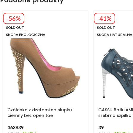
Podobne produkty
-56%
-41%
SOLD OUT
SOLD OUT
SKÓRA EKOLOGICZNA
SKÓRA NATURALNA
Czółenka z dżetami na słupku
GASSU Botki AM
ciemny beż open toe
srebrna szpilka
36
38
39
39