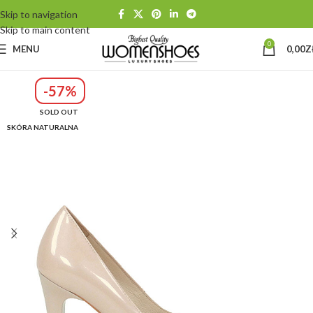
Skip to navigation
Skip to main content
0
MENU
0,00
Z
-57%
SOLD OUT
SKÓRA NATURALNA