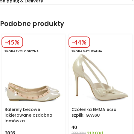
Shipping & Delivery
Podobne produkty
-45%
-44%
SKÓRA EKOLOGICZNA
SKÓRA NATURALNA
Baleriny beżowe
Czółenka EMMA ecru
lakierowane ozdobna
szpilki GASSU
lamówka
40
38
39
219,00
zł
389,00
zł