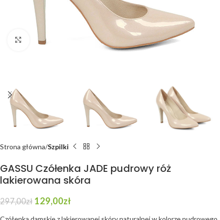
Click to enlarge
Strona główna
Szpilki
GASSU Czółenka JADE pudrowy róż
lakierowana skóra
129,00
zł
297,00
zł
Czółenka damskie z lakierowanej skóry naturalnej w kolorze pudrowego