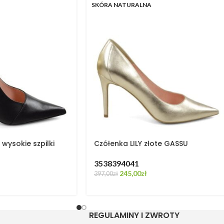
SKÓRA NATURALNA
wysokie szpilki
Czółenka LILY złote GASSU
35
38
39
40
41
245,00
zł
397,00
zł
REGULAMINY I ZWROTY