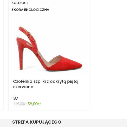
SOLD OUT
SKÓRA NATURA
SKÓRA EKOLOGICZNA
Czółenka szpilki z odkrytą piętą
Czółenka zło
czerwone
piętą
37
35
36
59,00
zł
199,00
119,00
zł
389,00
zł
STREFA KUPUJĄCEGO