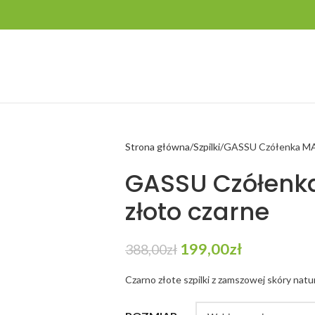
Strona główna
Szpilki
GASSU Czółenka MAN
GASSU Czółenka
złoto czarne
199,00
zł
388,00
zł
Czarno złote szpilki z zamszowej skóry natur