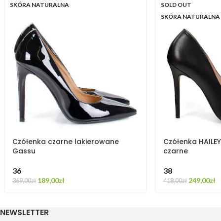
SKÓRA NATURALNA
SOLD OUT
SKÓRA NATURALNA
Czółenka czarne lakierowane
Czółenka HAILEY 
Gassu
czarne
36
38
189,00
zł
249,00
zł
369,00
zł
418,00
zł
NEWSLETTER