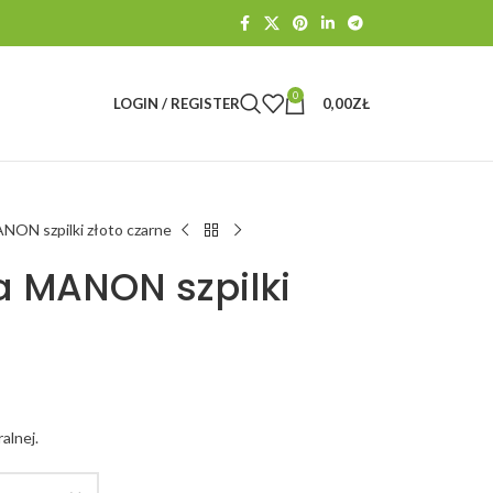
0
LOGIN / REGISTER
0,00
ZŁ
ON szpilki złoto czarne
 MANON szpilki
alnej.