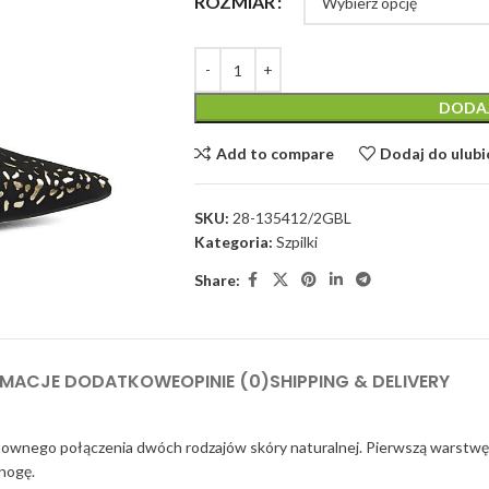
ROZMIAR
DODA
Add to compare
Dodaj do ulub
SKU:
28-135412/2GBL
Kategoria:
Szpilki
Share:
RMACJE DODATKOWE
OPINIE (0)
SHIPPING & DELIVERY
nego połączenia dwóch rodzajów skóry naturalnej. Pierwszą warstwę s
 nogę.