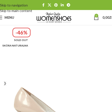
Skip to navigation
Skip to main content
0
MENU
0,00
Z
-46%
SOLD OUT
SKÓRA NATURALNA