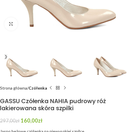
Click to enlarge
Strona główna
Czółenka
GASSU Czółenka NAHIA pudrowy róż
lakierowana skóra szpilki
160,00
zł
297,00
zł
Jasno beżowe czółenka na niewysokiej szpilce.