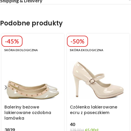
Shipping & Delivery
Podobne produkty
-45%
-50%
SKÓRA EKOLOGICZNA
SKÓRA EKOLOGICZNA
Baleriny beżowe
Czółenka lakierowane
lakierowane ozdobna
ecru z paseczkiem
lamówka
40
38
39
65,00
zł
129,00
zł