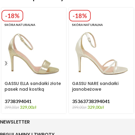
-18%
-18%
SKÓRA NATURALNA
SKÓRA NATURALNA
GASSU ELLA sandałki złote
GASSU NARE sandałki
pasek nad kostką
jasnobeżowe
37
38
39
40
41
35
36
37
38
39
40
41
329,00
zł
329,00
zł
399,00
zł
399,00
zł
NEWSLETTER
REGULAMINY I ZWROTY