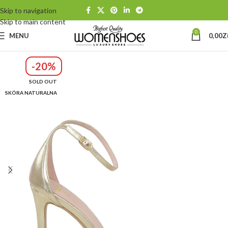
Skip to navigation
Skip to main content
0
MENU
0,00
Z
-20%
SOLD OUT
SKÓRA NATURALNA