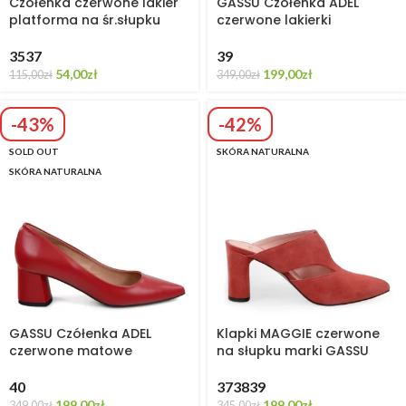
Czółenka czerwone lakier
GASSU Czółenka ADEL
platforma na śr.słupku
czerwone lakierki
35
37
39
54,00
zł
199,00
zł
115,00
zł
349,00
zł
-43%
-42%
SOLD OUT
SKÓRA NATURALNA
SKÓRA NATURALNA
GASSU Czółenka ADEL
Klapki MAGGIE czerwone
czerwone matowe
na słupku marki GASSU
40
37
38
39
199,00
zł
199,00
zł
349,00
zł
345,00
zł