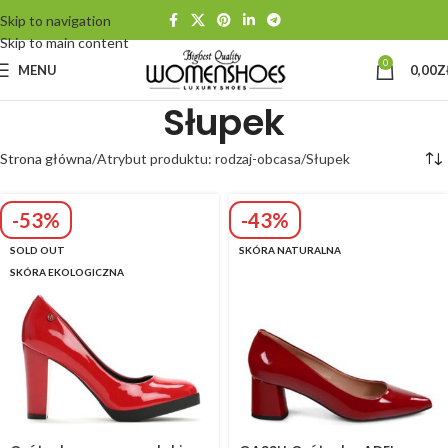
Skip to navigation
Skip to main content
0
MENU
0,00
Z
Słupek
Strona główna
Atrybut produktu: rodzaj-obcasa
Słupek
-53%
-43%
SOLD OUT
SKÓRA NATURALNA
SKÓRA EKOLOGICZNA