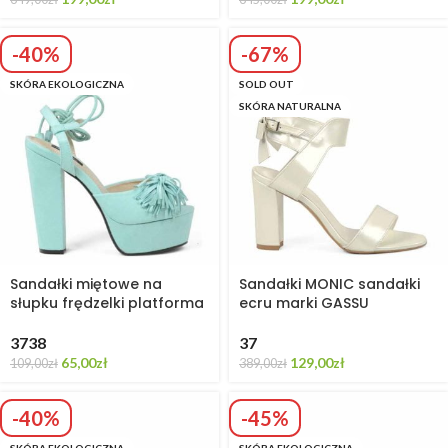
-40%
-67%
SKÓRA EKOLOGICZNA
SOLD OUT
SKÓRA NATURALNA
Sandałki miętowe na
Sandałki MONIC sandałki
słupku frędzelki platforma
ecru marki GASSU
37
38
37
65,00
zł
129,00
zł
109,00
zł
389,00
zł
-40%
-45%