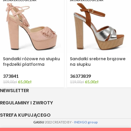
SKÓRA EKOLOGICZNA
SKÓRA EKOLOGICZNA
Sandałki różowe na słupku
Sandałki srebrne brązowe
frędzelki platforma
na słupku
37
38
41
36
37
38
39
65,00
zł
65,00
zł
109,00
zł
119,00
zł
NEWSLETTER
REGULAMINY I ZWROTY
STREFA KUPUJĄCEGO
INDIGO group
GASSU
2022 CREATED BY -
-