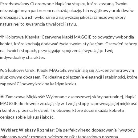
Przedstawiamy Ci czerwone klapki na słupku, które zostaną Twoim
niezastąpionym partnerem na każdą okazję. Ich wyjątkowy urok tkwi w
drobiazgach, a ich wykonanie z najwyższej jakości zamszowej skóry
naturalnej to gwarancja trwałości i stylu.
🌹 Kolorowa Klasyka: Czerwone klapki MAGGIE to odważny wybór dla
kobiet, które kochają dodawać życia swoim stylizacjom. Czerwień tańczy
na Twoich stopach, przyciągając spojrzenia i wyrażając Twój
indywidualny charakter.
👠 Słupkowy Urok: Klapki MAGGIE wyróżniają się 7,5-centymetrowym
słupkowym obcasem. To idealne połączenie elegancji i stabilności, które
zapewni Ci pewny krok na każdym kroku.
🌟 Zamszowa Miękkość: Wykonane z zamszowej skóry naturalnej, klapki
MAGGIE dosłownie wtulają się w Twoją stopę, zapewniając jej miękkość
i komfort przez cały dzień. To obuwie, które doceni każda kobieta
ceniąca sobie luksus i jakość.
Wybierz Większy Rozmiar
: Dla perfekcyjnego dopasowania i wygody,
zalecamy wybór rozmiaru większego niż standardowo noszona