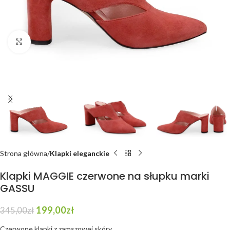
Click to enlarge
Strona główna
Klapki eleganckie
Klapki MAGGIE czerwone na słupku marki
GASSU
199,00
zł
345,00
zł
Czerwone klapki z zamszowej skóry