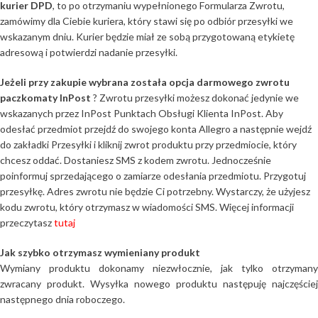
kurier DPD
, to po otrzymaniu wypełnionego Formularza Zwrotu,
zamówimy dla Ciebie kuriera, który stawi się po odbiór przesyłki we
wskazanym dniu. Kurier będzie miał ze sobą przygotowaną etykietę
adresową i potwierdzi nadanie przesyłki.
Jeżeli przy zakupie wybrana została opcja darmowego zwrotu
paczkomaty InPost
? Zwrotu przesyłki możesz dokonać jedynie we
wskazanych przez InPost Punktach Obsługi Klienta InPost. Aby
odesłać przedmiot przejdź do swojego konta Allegro a następnie wejdź
do zakładki Przesyłki i kliknij zwrot produktu przy przedmiocie, który
chcesz oddać. Dostaniesz SMS z kodem zwrotu. Jednocześnie
poinformuj sprzedającego o zamiarze odesłania przedmiotu. Przygotuj
przesyłkę. Adres zwrotu nie będzie Ci potrzebny. Wystarczy, że użyjesz
kodu zwrotu, który otrzymasz w wiadomości SMS. Więcej informacji
przeczytasz
tutaj
Jak szybko otrzymasz wymieniany produkt
Wymiany produktu dokonamy niezwłocznie, jak tylko otrzymany
zwracany produkt. Wysyłka nowego produktu następuję najczęściej
następnego dnia roboczego.