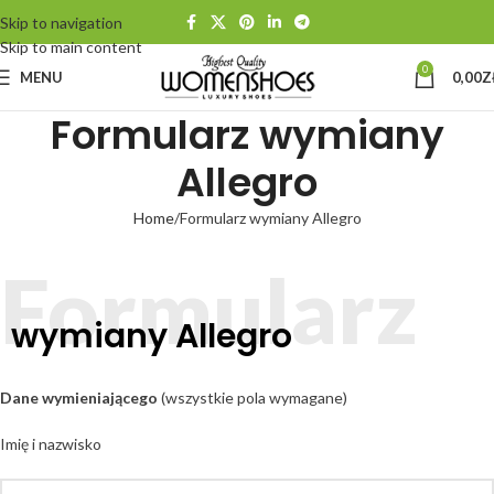
Skip to navigation
Skip to main content
0
MENU
0,00
Z
Formularz wymiany
Allegro
Home
Formularz wymiany Allegro
Formularz
wymiany Allegro
Dane wymieniającego
(wszystkie pola wymagane)
Imię i nazwisko