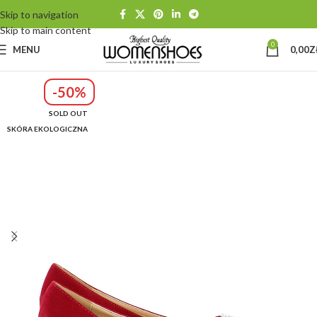
Skip to navigation
Skip to main content
0
MENU
0,00
Z
-50%
SOLD OUT
SKÓRA EKOLOGICZNA