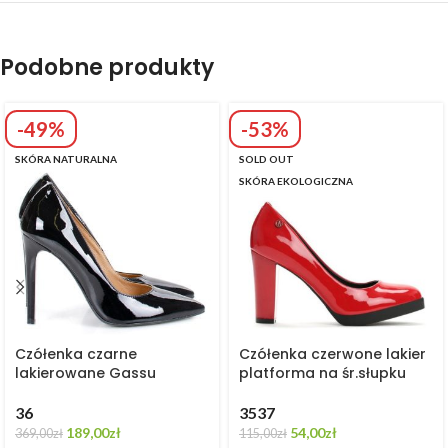
Podobne produkty
-49%
-53%
SKÓRA NATURALNA
SOLD OUT
SKÓRA EKOLOGICZNA
Czółenka czarne
Czółenka czerwone lakier
lakierowane Gassu
platforma na śr.słupku
36
35
37
189,00
zł
54,00
zł
369,00
zł
115,00
zł