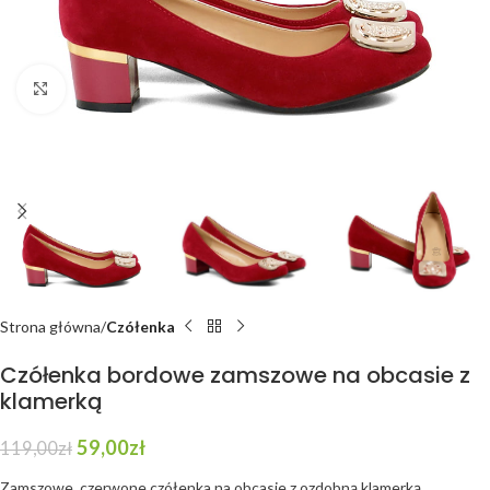
Click to enlarge
Strona główna
Czółenka
Czółenka bordowe zamszowe na obcasie z
klamerką
59,00
zł
119,00
zł
Zamszowe, czerwone czółenka na obcasie z ozdobną klamerką.