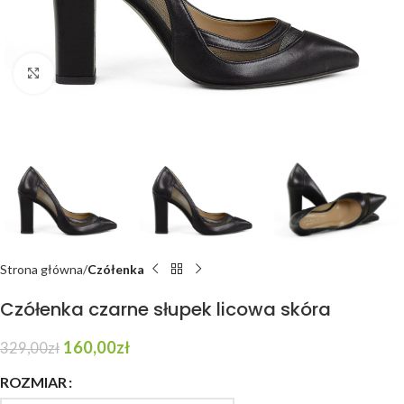
Click to enlarge
Strona główna
Czółenka
Czółenka czarne słupek licowa skóra
160,00
zł
329,00
zł
ROZMIAR