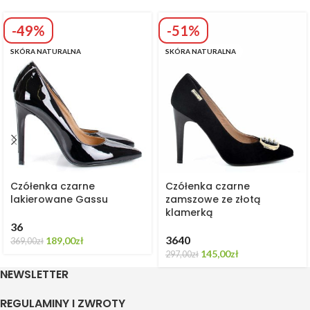
-49%
-51%
SKÓRA NATURALNA
SKÓRA NATURALNA
Czółenka czarne
Czółenka czarne
lakierowane Gassu
zamszowe ze złotą
klamerką
36
36
40
189,00
zł
369,00
zł
145,00
zł
297,00
zł
NEWSLETTER
REGULAMINY I ZWROTY