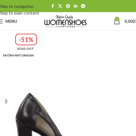
Skip to navigation
Skip to main content
0
MENU
0,00
Z
-51%
SOLD OUT
SKÓRA NATURALNA