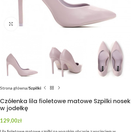
Click to enlarge
Strona główna
Szpilki
Czółenka lila fioletowe matowe Szpilki nosek
w jodełkę
129,00
zł
Lila fioletowe matowe szpilki na wysokim obcasie z wycięciem w