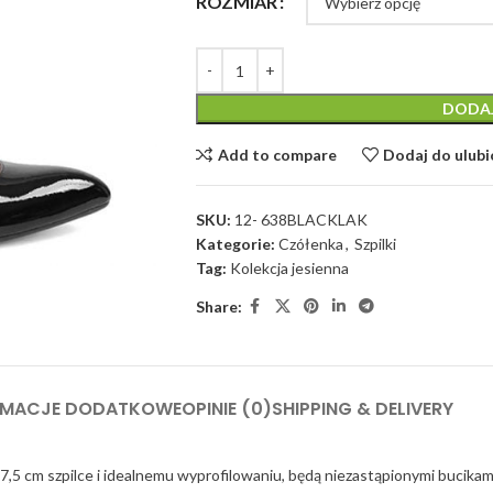
ROZMIAR
DODA
Add to compare
Dodaj do ulub
SKU:
12- 638BLACKLAK
Kategorie:
Czółenka
,
Szpilki
Tag:
Kolekcja jesienna
Share:
RMACJE DODATKOWE
OPINIE (0)
SHIPPING & DELIVERY
 7,5 cm szpilce i idealnemu wyprofilowaniu, będą niezastąpionymi bucikami 