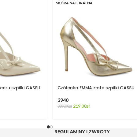
SKÓRA NATURALNA
cru szpilki GASSU
Czółenka EMMA złote szpilki GASSU
39
40
219,00
zł
389,00
zł
REGULAMINY I ZWROTY