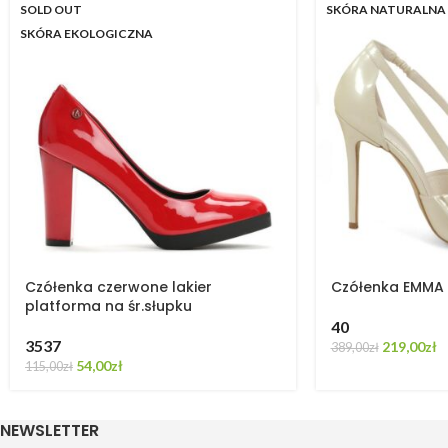
SOLD OUT
SKÓRA NATURALNA
SKÓRA EKOLOGICZNA
Czółenka czerwone lakier
Czółenka EMMA e
platforma na śr.słupku
40
35
37
219,00
zł
389,00
zł
54,00
zł
115,00
zł
NEWSLETTER