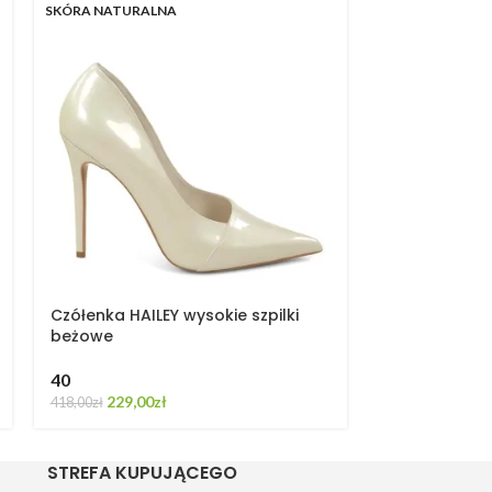
SKÓRA NATURALNA
SOLD OUT
SKÓRA NATURA
Czółenka HAILEY wysokie szpilki
Czółenka szpi
beżowe
lakierowane
40
40
229,00
zł
189,00
418,00
zł
299,00
zł
STREFA KUPUJĄCEGO