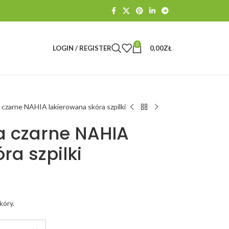
0
LOGIN / REGISTER
0,00
ZŁ
zarne NAHIA lakierowana skóra szpilki
a czarne NAHIA
ra szpilki
kóry.