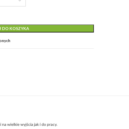
J DO KOSZYKA
ionych
na wielkie wyjścia jak i do pracy.