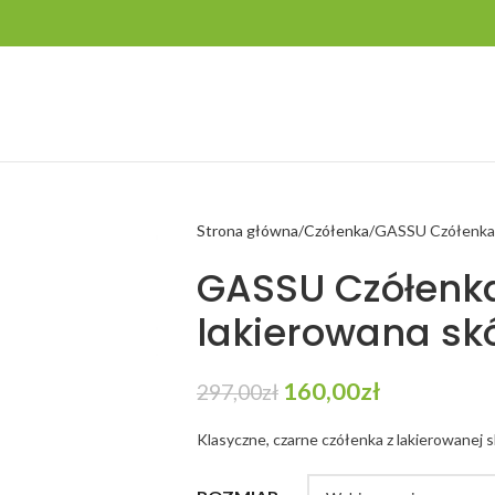
Strona główna
Czółenka
GASSU Czółenka c
GASSU Czółenk
lakierowana skó
160,00
zł
297,00
zł
Klasyczne, czarne czółenka z lakierowanej s