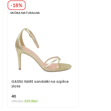
-18%
-40%
SKÓRA NATURALNA
SKÓRA NATURA
GASSU NARE sandałki na szpilce
GASSU Sandał
złote
platforma
40
40
329,00
zł
239,00
399,00
zł
397,00
zł