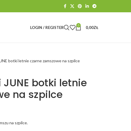
0
LOGIN / REGISTER
0,00
ZŁ
NE botki letnie czarne zamszowe na szpilce
JUNE botki letnie
e na szpilce
szu na szpilce.