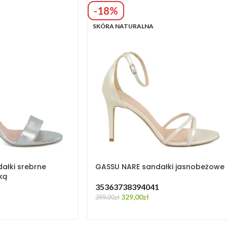
-18%
SKÓRA NATURALNA
ałki srebrne
GASSU NARE sandałki jasnobeżowe
ką
35
36
37
38
39
40
41
329,00
zł
399,00
zł