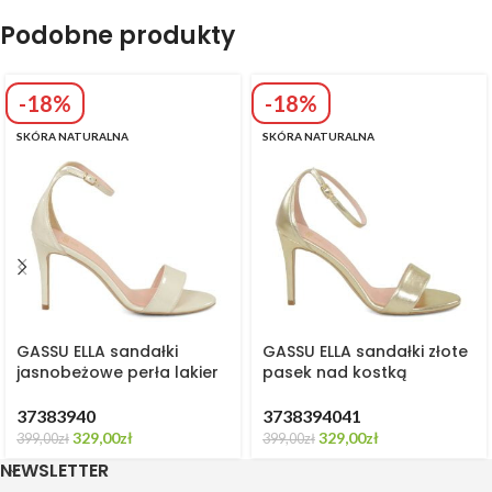
Podobne produkty
-18%
-18%
SKÓRA NATURALNA
SKÓRA NATURALNA
GASSU ELLA sandałki
GASSU ELLA sandałki złote
jasnobeżowe perła lakier
pasek nad kostką
37
38
39
40
37
38
39
40
41
329,00
zł
329,00
zł
399,00
zł
399,00
zł
NEWSLETTER