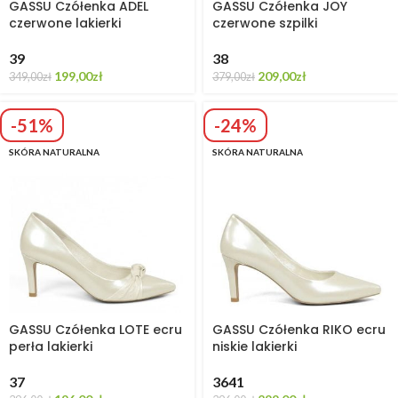
GASSU Czółenka ADEL
GASSU Czółenka JOY
czerwone lakierki
czerwone szpilki
39
38
199,00
zł
209,00
zł
349,00
zł
379,00
zł
-51%
-24%
SKÓRA NATURALNA
SKÓRA NATURALNA
GASSU Czółenka LOTE ecru
GASSU Czółenka RIKO ecru
perła lakierki
niskie lakierki
37
36
41