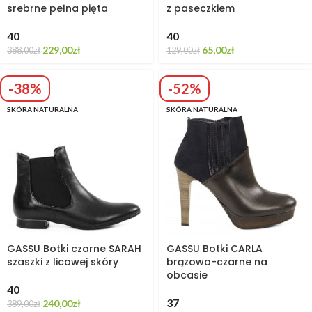
srebrne pełna pięta
z paseczkiem
40
40
229,00
zł
65,00
zł
388,00
zł
129,00
zł
-38%
-52%
SKÓRA NATURALNA
SKÓRA NATURALNA
GASSU Botki czarne SARAH
GASSU Botki CARLA
szaszki z licowej skóry
brązowo-czarne na
obcasie
40
37
240,00
zł
389,00
zł