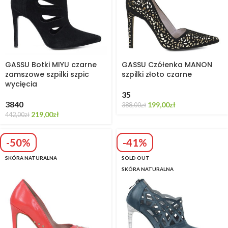
GASSU Botki MIYU czarne
GASSU Czółenka MANON
zamszowe szpilki szpic
szpilki złoto czarne
wycięcia
35
38
40
199,00
zł
388,00
zł
219,00
zł
442,00
zł
-50%
-41%
SKÓRA NATURALNA
SOLD OUT
SKÓRA NATURALNA