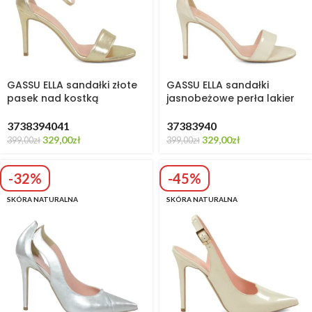
GASSU ELLA sandałki złote
GASSU ELLA sandałki
pasek nad kostką
jasnobeżowe perła lakier
37
38
39
40
41
37
38
39
40
329,00
zł
329,00
zł
399,00
zł
399,00
zł
-32%
-45%
SKÓRA NATURALNA
SKÓRA NATURALNA