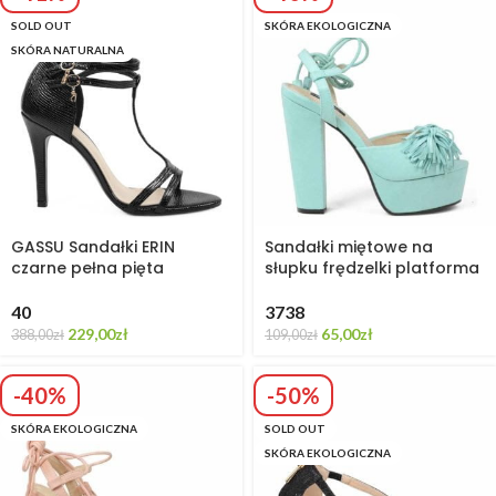
SOLD OUT
SKÓRA EKOLOGICZNA
SKÓRA NATURALNA
GASSU Sandałki ERIN
Sandałki miętowe na
czarne pełna pięta
słupku frędzelki platforma
40
37
38
229,00
zł
65,00
zł
388,00
zł
109,00
zł
-40%
-50%
SKÓRA EKOLOGICZNA
SOLD OUT
SKÓRA EKOLOGICZNA