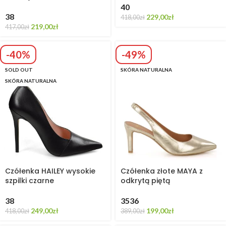
40
38
229,00
zł
418,00
zł
219,00
zł
417,00
zł
-40%
-49%
SOLD OUT
SKÓRA NATURALNA
SKÓRA NATURALNA
Czółenka HAILEY wysokie
Czółenka złote MAYA z
szpilki czarne
odkrytą piętą
38
35
36
249,00
zł
199,00
zł
418,00
zł
389,00
zł