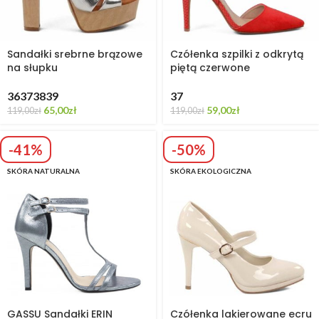
Sandałki srebrne brązowe
Czółenka szpilki z odkrytą
na słupku
piętą czerwone
36
37
38
39
37
65,00
zł
59,00
zł
119,00
zł
119,00
zł
-41%
-50%
SKÓRA NATURALNA
SKÓRA EKOLOGICZNA
GASSU Sandałki ERIN
Czółenka lakierowane ecru