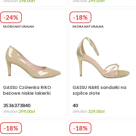
196,00
zł
299,00
zł
396,00
zł
396,00
zł
-24%
-18%
SKÓRA NATURALNA
SKÓRA NATURALNA
GASSU Czółenka RIKO
GASSU NARE sandałki na
beżowe niskie lakierki
szpilce złote
35
36
37
38
40
40
299,00
zł
329,00
zł
396,00
zł
399,00
zł
-18%
-18%